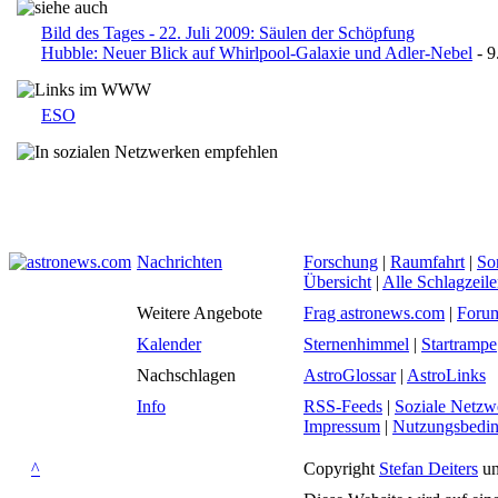
Bild des Tages - 22. Juli 2009: Säulen der Schöpfung
Hubble: Neuer Blick auf Whirlpool-Galaxie und Adler-Nebel
- 9
ESO
Nachrichten
Forschung
|
Raumfahrt
|
So
Übersicht
|
Alle Schlagzeil
Weitere Angebote
Frag astronews.com
|
Foru
Kalender
Sternenhimmel
|
Startrampe
Nachschlagen
AstroGlossar
|
AstroLinks
Info
RSS-Feeds
|
Soziale Netzw
Impressum
|
Nutzungsbedi
^
Copyright
Stefan Deiters
un