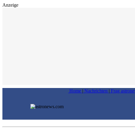
Anzeige
Home
|
Nachrichten
|
Frag astron