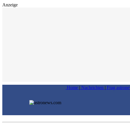
Anzeige
Home
|
Nachrichten
|
Frag astron