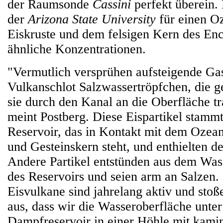
der Raumsonde
Cassini
perfekt überein.
der
Arizona State University
für einen O
Eiskruste und dem felsigen Kern des En
ähnliche Konzentrationen.
"Vermutlich versprühen aufsteigende Ga
Vulkanschlot Salzwassertröpfchen, die g
sie durch den Kanal an die Oberfläche tr
meint Postberg. Diese Eispartikel stamm
Reservoir, das in Kontakt mit dem Ozea
und Gesteinskern steht, und enthielten d
Andere Partikel entstünden aus dem Wa
des Reservoirs und seien arm an Salzen.
Eisvulkane sind jahrelang aktiv und sto
aus, dass wir die Wasseroberfläche unte
Dampfreservoir in einer Höhle mit kami