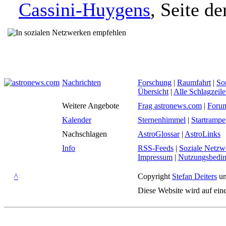
Cassini-Huygens
, Seite 
Nachrichten
Forschung
|
Raumfahrt
|
So
Übersicht
|
Alle Schlagzeil
Weitere Angebote
Frag astronews.com
|
Foru
Kalender
Sternenhimmel
|
Startrampe
Nachschlagen
AstroGlossar
|
AstroLinks
Info
RSS-Feeds
|
Soziale Netzw
Impressum
|
Nutzungsbedi
^
Copyright
Stefan Deiters
un
Diese Website wird auf ein