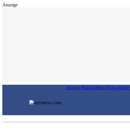
Anzeige
Home
|
Nachrichten
|
Frag astron