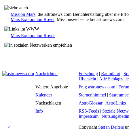
Mission Mars
, die astronews.com-Berichterstattung über die Erf
Mars Exploration Rover
, Missionswebseite bei astronews.com
Mars Exploration Rover
Nachrichten
Forschung
|
Raumfahrt
|
So
Übersicht
|
Alle Schlagzeil
Weitere Angebote
Frag astronews.com
|
Foru
Kalender
Sternenhimmel
|
Startrampe
Nachschlagen
AstroGlossar
|
AstroLinks
Info
RSS-Feeds
|
Soziale Netzw
Impressum
|
Nutzungsbedi
^
Copyright
Stefan Deiters
un