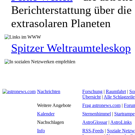
Berichterstattung über di
extrasolaren Planeten
Spitzer Weltraumteleskop
Nachrichten
Forschung
|
Raumfahrt
|
So
Übersicht
|
Alle Schlagzeil
Weitere Angebote
Frag astronews.com
|
Foru
Kalender
Sternenhimmel
|
Startrampe
Nachschlagen
AstroGlossar
|
AstroLinks
Info
RSS-Feeds
|
Soziale Netzw