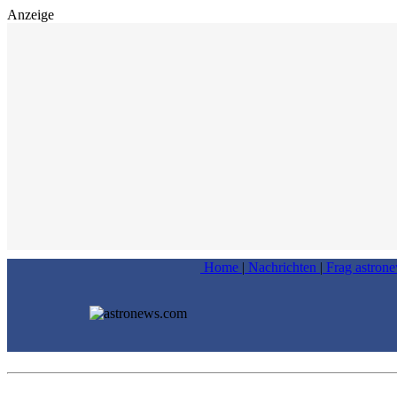
Anzeige
Home
|
Nachrichten
|
Frag astron