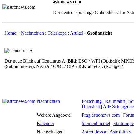
astronews.com
Der deutschsprachige Onlinedienst für As
Home
:
Nachrichten
:
Teleskope
:
Artikel
:
Großansicht
Der neue Blick auf Centaurus A.
Bild
: ESO / WFI (Optisch); MPIfR
(Submillimeter); NASA / CXC / CfA / R.Kraft et al. (Röntgen)
Nachrichten
Forschung
|
Raumfahrt
|
So
Übersicht
|
Alle Schlagzeil
Weitere Angebote
Frag astronews.com
|
Foru
Kalender
Sternenhimmel
|
Startrampe
Nachschlagen
AstroGlossar
|
AstroLinks