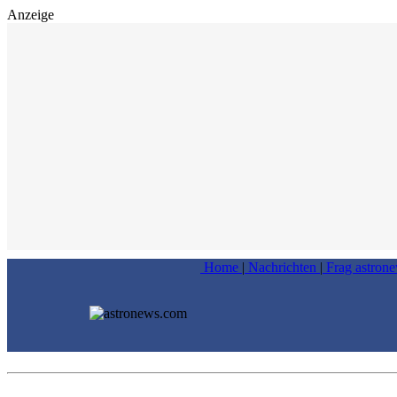
Anzeige
Home
|
Nachrichten
|
Frag astron