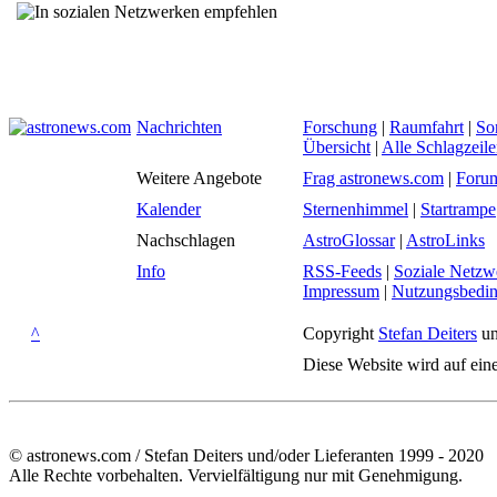
Nachrichten
Forschung
|
Raumfahrt
|
So
Übersicht
|
Alle Schlagzeil
Weitere Angebote
Frag astronews.com
|
Foru
Kalender
Sternenhimmel
|
Startrampe
Nachschlagen
AstroGlossar
|
AstroLinks
Info
RSS-Feeds
|
Soziale Netzw
Impressum
|
Nutzungsbedi
^
Copyright
Stefan Deiters
un
Diese Website wird auf ein
© astronews.com / Stefan Deiters und/oder Lieferanten 1999 - 2020
Alle Rechte vorbehalten. Vervielfältigung nur mit Genehmigung.