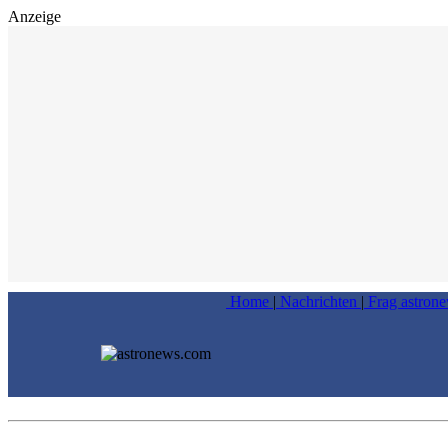
Anzeige
Home
|
Nachrichten
|
Frag astron