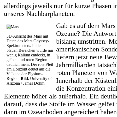
allerdings jeweils nur für kurze Phasen 
unseres Nachbarplaneten.
Gab es auf dem Mars 
Ozeane? Die Antwort a
3D-Ansicht des Mars mit
bislang umstritten. M
Daten des Mars Odyssey-
Spektrometers. In den
amerikanischen Sond
blauen Bereichen wurde nur
wenig Kalium entdeckt, in
liefern jetzt neue Bew
gelben und roten Region
Jahrmilliarden tatsäch
deutlich mehr. Der rote Pfeil
am Horizont deutet auf die
roten Planeten von W
Vulkane der Elysium-
Region.
Bild
: University of
Innerhalb der Küstenl
Arizona / James Dohm
die Konzentration ein
Elemente höher als außerhalb. Ein deutl
darauf, dass die Stoffe im Wasser gelöst
dann im Ozeanboden angereichert haben,