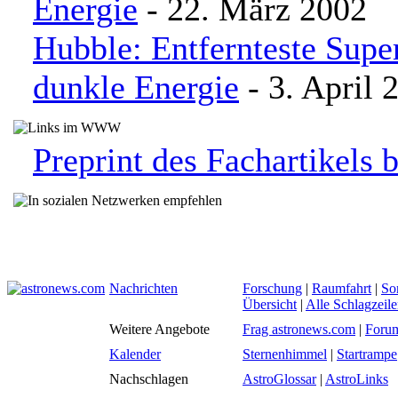
Energie
- 22. März 2002
Hubble: Entfernteste Supe
dunkle Energie
- 3. April 
Preprint des Fachartikels b
Nachrichten
Forschung
|
Raumfahrt
|
So
Übersicht
|
Alle Schlagzeil
Weitere Angebote
Frag astronews.com
|
Foru
Kalender
Sternenhimmel
|
Startrampe
Nachschlagen
AstroGlossar
|
AstroLinks