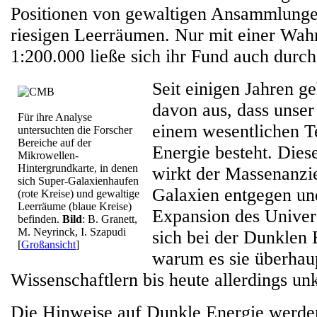
Positionen von gewaltigen Ansammlunge
riesigen Leerräumen. Nur mit einer Wahr
1:200.000 ließe sich ihr Fund auch durch
Seit einigen Jahren 
davon aus, dass unse
Für ihre Analyse
einem wesentlichen T
untersuchten die Forscher
Bereiche auf der
Energie besteht. Dies
Mikrowellen-
Hintergrundkarte, in denen
wirkt der Massenanzi
sich Super-Galaxienhaufen
Galaxien entgegen und
(rote Kreise) und gewaltige
Leerräume (blaue Kreise)
Expansion des Unive
befinden.
Bild
: B. Granett,
M. Neyrinck, I. Szapudi
sich bei der Dunklen 
[
Großansicht
]
warum es sie überhaupt
Wissenschaftlern bis heute allerdings unk
Die Hinweise auf Dunkle Energie werden