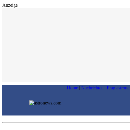
Anzeige
Home
|
Nachrichten
|
Frag astron