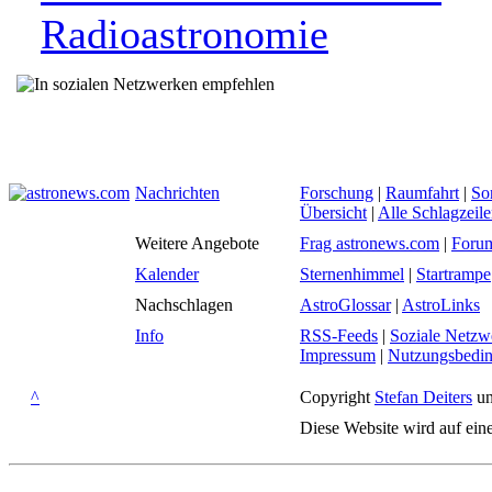
Radioastronomie
Nachrichten
Forschung
|
Raumfahrt
|
So
Übersicht
|
Alle Schlagzeil
Weitere Angebote
Frag astronews.com
|
Foru
Kalender
Sternenhimmel
|
Startrampe
Nachschlagen
AstroGlossar
|
AstroLinks
Info
RSS-Feeds
|
Soziale Netzw
Impressum
|
Nutzungsbedi
^
Copyright
Stefan Deiters
un
Diese Website wird auf ein