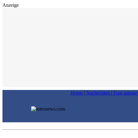
Anzeige
Home
|
Nachrichten
|
Frag astron