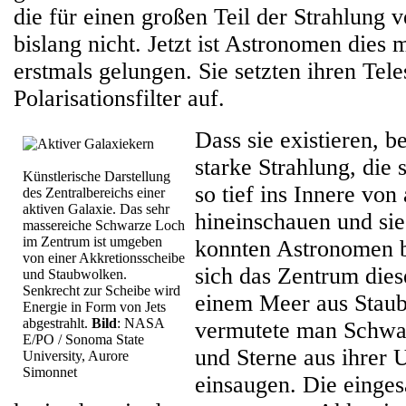
die für einen großen Teil der Strahlung v
bislang nicht. Jetzt ist Astronomen dies 
erstmals gelungen. Sie setzten ihren Tel
Polarisationsfilter auf.
Dass sie existieren, b
starke Strahlung, die
Künstlerische Darstellung
so tief ins Innere von
des Zentralbereichs einer
aktiven Galaxie. Das sehr
hineinschauen und sie
massereiche Schwarze Loch
im Zentrum ist umgeben
konnten Astronomen bi
von einer Akkretionsscheibe
sich das Zentrum dies
und Staubwolken.
Senkrecht zur Scheibe wird
einem Meer aus Stau
Energie in Form von Jets
abgestrahlt.
Bild
: NASA
vermutete man Schwar
E/PO / Sonoma State
und Sterne aus ihrer
University, Aurore
Simonnet
einsaugen. Die einge