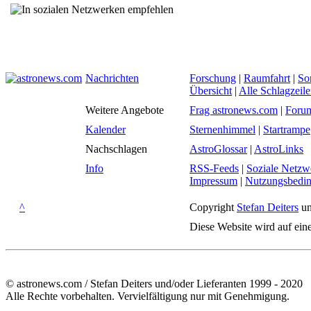
Nachrichten
Forschung
|
Raumfahrt
|
So
Übersicht
|
Alle Schlagzeil
Weitere Angebote
Frag astronews.com
|
Foru
Kalender
Sternenhimmel
|
Startrampe
Nachschlagen
AstroGlossar
|
AstroLinks
Info
RSS-Feeds
|
Soziale Netzw
Impressum
|
Nutzungsbedi
^
Copyright
Stefan Deiters
un
Diese Website wird auf ein
© astronews.com / Stefan Deiters und/oder Lieferanten 1999 - 2020
Alle Rechte vorbehalten. Vervielfältigung nur mit Genehmigung.