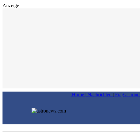
Anzeige
Home
|
Nachrichten
|
Frag astron