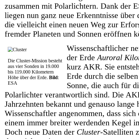
zusammen mit Polarlichtern. Dank der
liegen nun ganz neue Erkenntnisse über d
die vielleicht einen neuen Weg zur Erfo
fremder Planeten und Sonnen eröffnen k
Wissenschaftlicher ne
der Erde
Auroral Kilo
Die Cluster-Mission besteht
kurz AKR. Sie entsteh
aus vier Sonden in 19.000
bis 119.000 Kilometern
Erde durch die selben
Höhe über der Erde.
Bild
:
ESA
Sonne, die auch für d
Polarlichter verantwortlich sind. Die AKR
Jahrzehnten bekannt und genauso lange h
Wissenschaftler angenommen, dass sich d
einem immer breiter werdenden Kegel im
Doch neue Daten der
Cluster
-Satelliten 