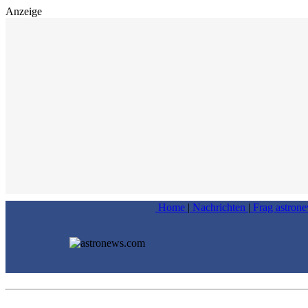
Anzeige
Home
|
Nachrichten
|
Frag astron