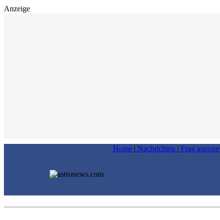
Anzeige
Home
|
Nachrichten
|
Frag astron