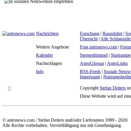
Nachrichten
Forschung
|
Raumfahrt
|
So
Übersicht
|
Alle Schlagzeil
Weitere Angebote
Frag astronews.com
|
Foru
Kalender
Sternenhimmel
|
Startrampe
Nachschlagen
AstroGlossar
|
AstroLinks
Info
RSS-Feeds
|
Soziale Netzw
Impressum
|
Nutzungsbedi
^
Copyright
Stefan Deiters
un
Diese Website wird auf ein
© astronews.com / Stefan Deiters und/oder Lieferanten 1999 - 2020
Alle Rechte vorbehalten. Vervielfältigung nur mit Genehmigung.