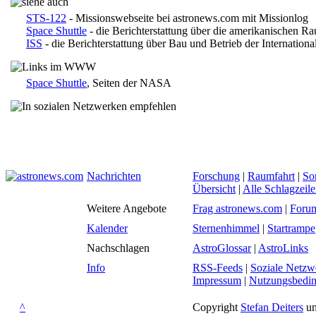
STS-122
- Missionswebseite bei astronews.com mit Missionlog
Space Shuttle
- die Berichterstattung über die amerikanischen R
ISS
- die Berichterstattung über Bau und Betrieb der Internation
Space Shuttle
, Seiten der NASA
Nachrichten
Forschung
|
Raumfahrt
|
So
Übersicht
|
Alle Schlagzeil
Weitere Angebote
Frag astronews.com
|
Foru
Kalender
Sternenhimmel
|
Startrampe
Nachschlagen
AstroGlossar
|
AstroLinks
Info
RSS-Feeds
|
Soziale Netzw
Impressum
|
Nutzungsbedi
^
Copyright
Stefan Deiters
un