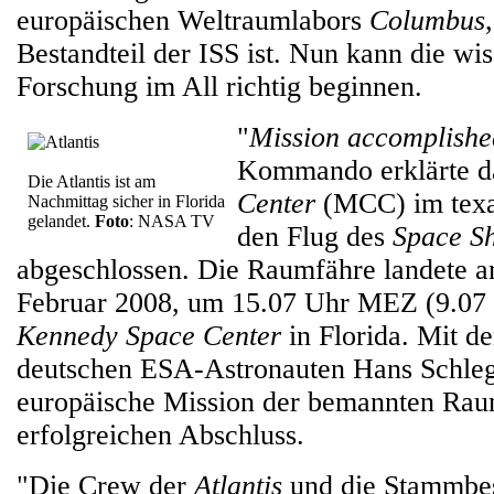
europäischen Weltraumlabors
Columbus
Bestandteil der ISS ist. Nun kann die wi
Forschung im All richtig beginnen.
"
Mission accomplishe
Kommando erklärte 
Die Atlantis ist am
Center
(MCC) im texa
Nachmittag sicher in Florida
gelandet.
Foto
: NASA TV
den Flug des
Space Sh
abgeschlossen. Die Raumfähre landete a
Februar 2008, um 15.07 Uhr MEZ (9.07 
Kennedy Space Center
in Florida. Mit d
deutschen ESA-Astronauten Hans Schlege
europäische Mission der bemannten Rau
erfolgreichen Abschluss.
"Die Crew der
Atlantis
und die Stammbes