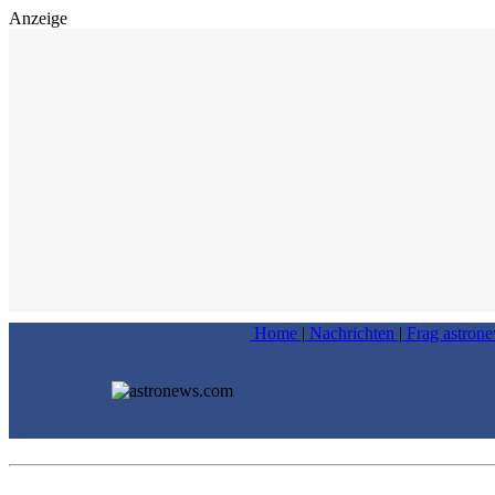
Anzeige
Home
|
Nachrichten
|
Frag astron