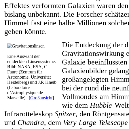
Effektes verformten Galaxien waren den
bislang unbekannt. Die Forscher schätze
Himmel fast eine halbe Millionen solche
geben könnte.
Die Entdeckung der d
Gravitationswirkung 
Eine Auswahl der
Galaxie beeinflussten
entdeckten Linsensysteme.
Bild
: NASA, ESA, C.
Galaxienbilder gelang
Faure (Zentrum für
Astronomie, Universität
großangelegten Himm
Heidelberg) und J.P. Kneib
bei der rund die neun
(Laboratoire
d’Astrophysique de
Vollmondes am Himme
Marseille)
[
Großansicht
]
wie dem
Hubble
-Welt
Infrarotteleskop
Spitzer
, den Röntgensate
und
Chandra
, dem
Very Large Telescope