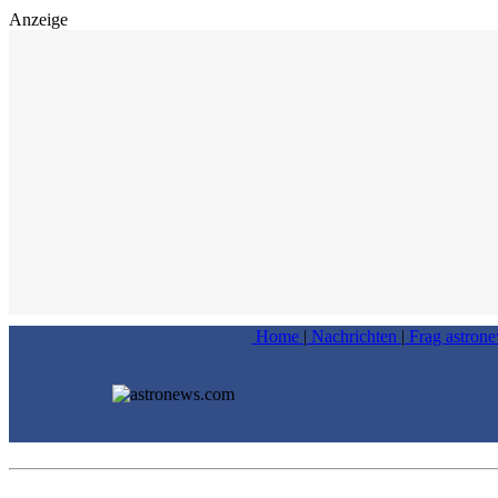
Anzeige
Home
|
Nachrichten
|
Frag astron