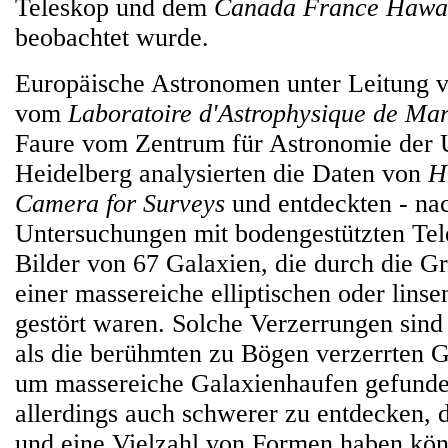
Teleskop und dem
Canada France Hawai
beobachtet wurde.
Europäische Astronomen unter Leitung 
vom
Laboratoire d'Astrophysique de Mar
Faure vom Zentrum für Astronomie der U
Heidelberg analysierten die Daten von
H
Camera for Surveys
und entdeckten - na
Untersuchungen mit bodengestützten Tele
Bilder von 67 Galaxien, die durch die G
einer massereiche elliptischen oder lins
gestört waren. Solche Verzerrungen sind 
als die berühmten zu Bögen verzerrten Ga
um massereiche Galaxienhaufen gefunde
allerdings auch schwerer zu entdecken, d
und eine Vielzahl von Formen haben kö