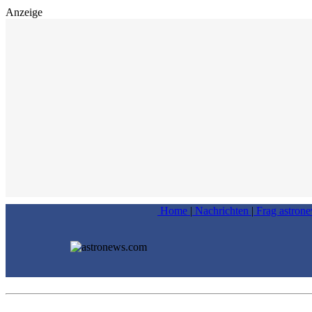
Anzeige
Home
|
Nachrichten
|
Frag astron