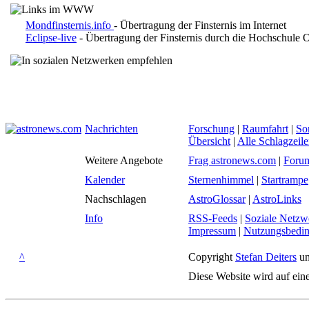
Mondfinsternis.info
- Übertragung der Finsternis im Internet
Eclipse-live
- Übertragung der Finsternis durch die Hochschule 
Nachrichten
Forschung
|
Raumfahrt
|
So
Übersicht
|
Alle Schlagzeil
Weitere Angebote
Frag astronews.com
|
Foru
Kalender
Sternenhimmel
|
Startrampe
Nachschlagen
AstroGlossar
|
AstroLinks
Info
RSS-Feeds
|
Soziale Netzw
Impressum
|
Nutzungsbedi
^
Copyright
Stefan Deiters
un
Diese Website wird auf ein