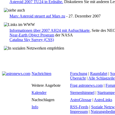
Asteroid 2007 TU24 in Erdnähe.
Diskutieren Sie mit anderen L
Mars: Asteroid steuert auf Mars zu
- 27. Dezember 2007
Informationen über 2007 AH24 mit Aufsuchkarte
, Seite des N
Near-Earth Object Program
der NASA
Catalina Sky Survey (CSS)
Nachrichten
Forschung
|
Raumfahrt
|
So
Übersicht
|
Alle Schlagzeil
Weitere Angebote
Frag astronews.com
|
Foru
Kalender
Sternenhimmel
|
Startrampe
Nachschlagen
AstroGlossar
|
AstroLinks
Info
RSS-Feeds
|
Soziale Netzw
Impressum
|
Nutzungsbedi