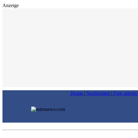
Anzeige
Home
|
Nachrichten
|
Frag astron