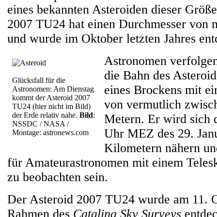
eines bekannten Asteroiden dieser Größe 
2007 TU24 hat einen Durchmesser von 
und wurde im Oktober letzten Jahres ent
Astronomen verfolgen
die Bahn des Asteroi
Glücksfall für die
eines Brockens mit e
Astronomen: Am Dienstag
kommt der Asteroid 2007
von vermutlich zwisc
TU24 (hier nicht im Bild)
der Erde relativ nahe.
Bild
:
Metern. Er wird sich 
NSSDC / NASA /
Uhr MEZ des 29. Janu
Montage: astronews.com
Kilometern nähern und
für Amateurastronomen mit einem Telesk
zu beobachten sein.
Der Asteroid 2007 TU24 wurde am 11. 
Rahmen des
Catalina Sky Surveys
entdec