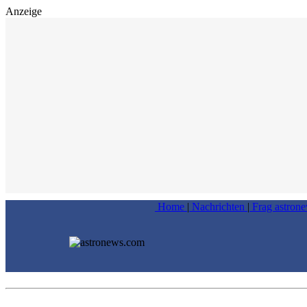
Anzeige
Home
|
Nachrichten
|
Frag astron