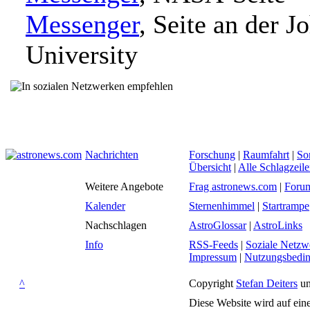
Messenger
, Seite an der 
University
Nachrichten
Forschung
|
Raumfahrt
|
So
Übersicht
|
Alle Schlagzeil
Weitere Angebote
Frag astronews.com
|
Foru
Kalender
Sternenhimmel
|
Startrampe
Nachschlagen
AstroGlossar
|
AstroLinks
Info
RSS-Feeds
|
Soziale Netzw
Impressum
|
Nutzungsbedi
^
Copyright
Stefan Deiters
un
Diese Website wird auf ein