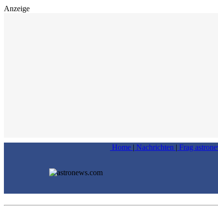
Anzeige
Home
|
Nachrichten
|
Frag astron