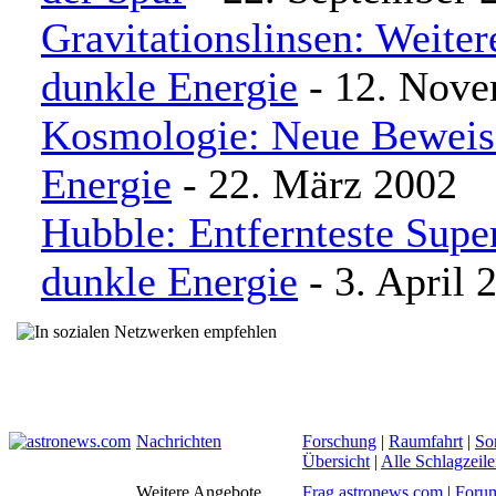
Gravitationslinsen: Weiter
dunkle Energie
- 12. Nove
Kosmologie: Neue Beweise
Energie
- 22. März 2002
Hubble: Entfernteste Supe
dunkle Energie
- 3. April 
Nachrichten
Forschung
|
Raumfahrt
|
So
Übersicht
|
Alle Schlagzeil
Weitere Angebote
Frag astronews.com
|
Foru