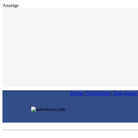
Anzeige
Home
|
Nachrichten
|
Frag astron