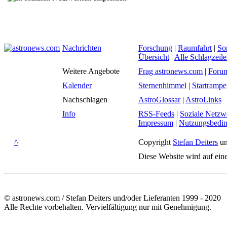
Nachrichten
Forschung
|
Raumfahrt
|
So
Übersicht
|
Alle Schlagzeil
Weitere Angebote
Frag astronews.com
|
Foru
Kalender
Sternenhimmel
|
Startrampe
Nachschlagen
AstroGlossar
|
AstroLinks
Info
RSS-Feeds
|
Soziale Netzw
Impressum
|
Nutzungsbedi
^
Copyright
Stefan Deiters
un
Diese Website wird auf ein
© astronews.com / Stefan Deiters und/oder Lieferanten 1999 - 2020
Alle Rechte vorbehalten. Vervielfältigung nur mit Genehmigung.