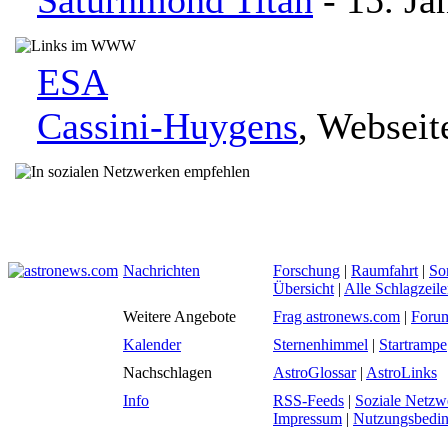
Saturnmond Titan
- 15. Ja
ESA
Cassini-Huygens
, Websei
Nachrichten
Forschung
|
Raumfahrt
|
So
Übersicht
|
Alle Schlagzeil
Weitere Angebote
Frag astronews.com
|
Foru
Kalender
Sternenhimmel
|
Startrampe
Nachschlagen
AstroGlossar
|
AstroLinks
Info
RSS-Feeds
|
Soziale Netzw
Impressum
|
Nutzungsbedi