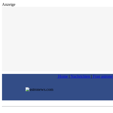
Anzeige
Home
|
Nachrichten
|
Frag astron