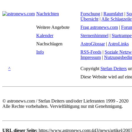
Nachrichten
Forschung
|
Raumfahrt
|
So
Übersicht
|
Alle Schlagzeil
Weitere Angebote
Frag astronews.com
|
Foru
Kalender
Sternenhimmel
|
Startrampe
Nachschlagen
AstroGlossar
|
AstroLinks
Info
RSS-Feeds
|
Soziale Netzw
Impressum
|
Nutzungsbedi
^
Copyright
Stefan Deiters
un
Diese Website wird auf ein
© astronews.com / Stefan Deiters und/oder Lieferanten 1999 - 2020
Alle Rechte vorbehalten. Vervielfältigung nur mit Genehmigung.
URL dieser Seite:
https://www.astronews.com:443/news/artikel/2007