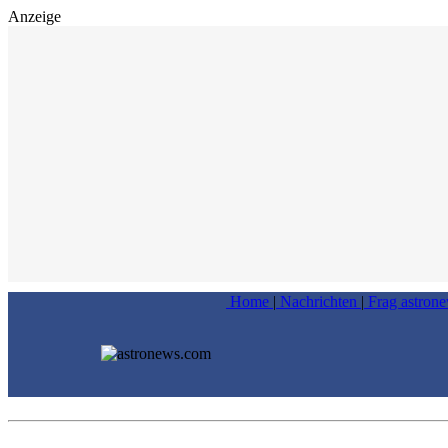
Anzeige
Home
|
Nachrichten
|
Frag astron