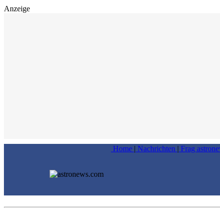
Anzeige
Home
|
Nachrichten
|
Frag astron