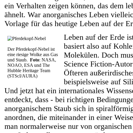
ein Verhalten zeigen können, das dem l
ähnelt. War anorganisches Leben vielleic
Vorlage für das heutige Leben auf der E
Leben auf der Erde ist
basiert also auf Kohle
Der Pferdekopf-Nebel ist
Molekülen. Doch muss
eine riesige Wolke aus Gas
und Staub.
Foto
: NASA,
Science Fiction-Auto
NOAO, ESA und The
Hubble Heritage Team
Öfteren außerirdisch
(STScI/AURA)
beispielsweise auf Sil
Und jetzt hat ein internationales Wissen
entdeckt, dass - bei richtigen Bedingung
anorganischem Staub sich in spiralförmi
anordnen, die miteinander in einer Weis
man normalerweise nur von organischen