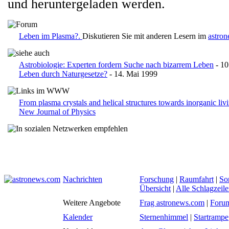
und heruntergeladen werden.
Leben im Plasma?.
Diskutieren Sie mit anderen Lesern im
astro
Astrobiologie: Experten fordern Suche nach bizarrem Leben
- 10
Leben durch Naturgesetze?
- 14. Mai 1999
From plasma crystals and helical structures towards inorganic liv
New Journal of Physics
Nachrichten
Forschung
|
Raumfahrt
|
So
Übersicht
|
Alle Schlagzeil
Weitere Angebote
Frag astronews.com
|
Foru
Kalender
Sternenhimmel
|
Startrampe