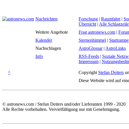
Nachrichten
Forschung
|
Raumfahrt
|
So
Übersicht
|
Alle Schlagzeil
Weitere Angebote
Frag astronews.com
|
Foru
Kalender
Sternenhimmel
|
Startrampe
Nachschlagen
AstroGlossar
|
AstroLinks
Info
RSS-Feeds
|
Soziale Netzw
Impressum
|
Nutzungsbedi
^
Copyright
Stefan Deiters
un
Diese Website wird auf ein
© astronews.com / Stefan Deiters und/oder Lieferanten 1999 - 2020
Alle Rechte vorbehalten. Vervielfältigung nur mit Genehmigung.