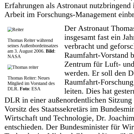
Erfahrungen als Astronaut nutzbringend i
Arbeit im Forschungs-Management einbr
Der Astronaut Thomas
insgesamt fast ein Ja
Thomas Reiter während
verbracht und geforsch
seines Außenbordeinsatzes
am 3. August 2006.
Bild
:
Raumfahrt-Vorstand 
NASA
Zentrum für Luft- un
werden. Er soll den 
Thomas Reiter: Neues
Raumfahrt-Forschung
Mitglied im Vorstand des
DLR.
Foto
: ESA
leiten. Dies hat geste
DLR in einer außenordentlichen Sitzung 
Vorsitz des Staatssekretärs im Bundesmin
Wirtschaft und Technologie, Dr. Joachi
entschieden. Der Bundesminister für Wir