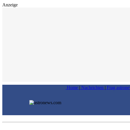
Anzeige
Home
|
Nachrichten
|
Frag astron