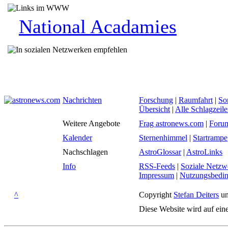
National Acadamies
Nachrichten
Forschung
|
Raumfahrt
|
So
Übersicht
|
Alle Schlagzeil
Weitere Angebote
Frag astronews.com
|
Foru
Kalender
Sternenhimmel
|
Startrampe
Nachschlagen
AstroGlossar
|
AstroLinks
Info
RSS-Feeds
|
Soziale Netzw
Impressum
|
Nutzungsbedi
^
Copyright
Stefan Deiters
un
Diese Website wird auf ein