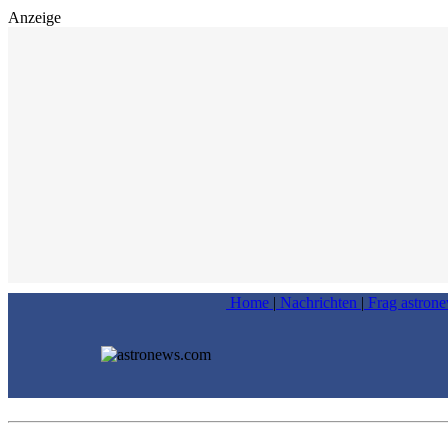
Anzeige
Home
|
Nachrichten
|
Frag astron