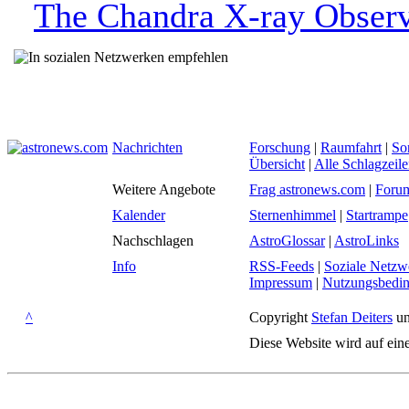
The Chandra X-ray Observ
Nachrichten
Forschung
|
Raumfahrt
|
So
Übersicht
|
Alle Schlagzeil
Weitere Angebote
Frag astronews.com
|
Foru
Kalender
Sternenhimmel
|
Startrampe
Nachschlagen
AstroGlossar
|
AstroLinks
Info
RSS-Feeds
|
Soziale Netzw
Impressum
|
Nutzungsbedi
^
Copyright
Stefan Deiters
un
Diese Website wird auf ein