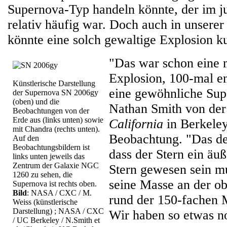
Supernova-Typ handeln könnte, der im 
relativ häufig war. Doch auch in unserer
könnte eine solch gewaltige Explosion k
"Das war schon eine 
Explosion, 100-mal en
Künstlerische Darstellung
eine gewöhnliche Supe
der Supernova SN 2006gy
(oben) und die
Nathan Smith von de
Beobachtungen von der
Erde aus (links unten) sowie
California
in Berkeley
mit Chandra (rechts unten).
Beobachtung. "Das deu
Auf den
Beobachtungsbildern ist
dass der Stern ein äu
links unten jeweils das
Zentrum der Galaxie NGC
Stern gewesen sein mu
1260 zu sehen, die
seine Masse an der o
Supernova ist rechts oben.
Bild
: NASA / CXC / M.
rund der 150-fachen 
Weiss (künstlerische
Darstellung) ; NASA / CXC
Wir haben so etwas n
/ UC Berkeley / N.Smith et