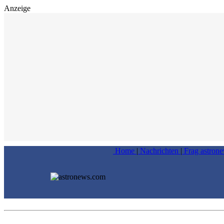
Anzeige
Home
|
Nachrichten
|
Frag astron