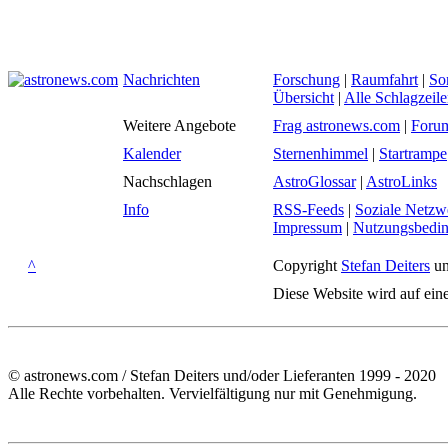
Nachrichten
Forschung
|
Raumfahrt
|
So
Übersicht
|
Alle Schlagzeil
Weitere Angebote
Frag astronews.com
|
Foru
Kalender
Sternenhimmel
|
Startrampe
Nachschlagen
AstroGlossar
|
AstroLinks
Info
RSS-Feeds
|
Soziale Netzw
Impressum
|
Nutzungsbedi
^
Copyright
Stefan Deiters
un
Diese Website wird auf ein
© astronews.com / Stefan Deiters und/oder Lieferanten 1999 - 2020
Alle Rechte vorbehalten. Vervielfältigung nur mit Genehmigung.