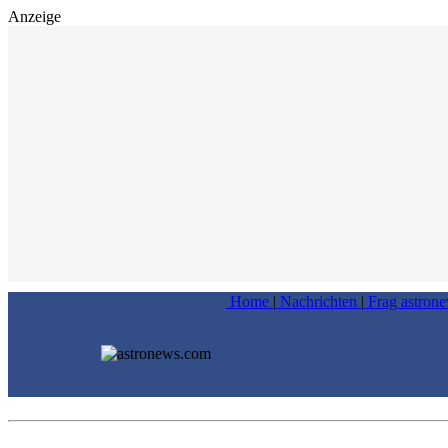
Anzeige
Home
|
Nachrichten
|
Frag astron