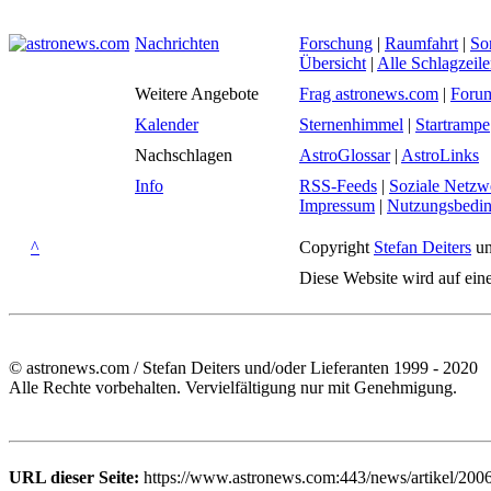
Nachrichten
Forschung
|
Raumfahrt
|
So
Übersicht
|
Alle Schlagzeil
Weitere Angebote
Frag astronews.com
|
Foru
Kalender
Sternenhimmel
|
Startrampe
Nachschlagen
AstroGlossar
|
AstroLinks
Info
RSS-Feeds
|
Soziale Netzw
Impressum
|
Nutzungsbedi
^
Copyright
Stefan Deiters
un
Diese Website wird auf ein
© astronews.com / Stefan Deiters und/oder Lieferanten 1999 - 2020
Alle Rechte vorbehalten. Vervielfältigung nur mit Genehmigung.
URL dieser Seite:
https://www.astronews.com:443/news/artikel/2006