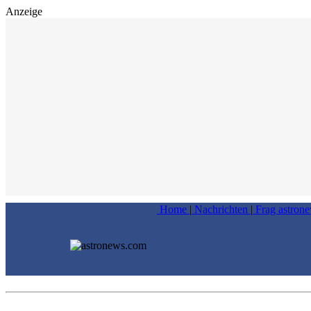
Anzeige
Home
|
Nachrichten
|
Frag astron