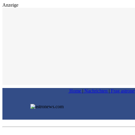
Anzeige
Home
|
Nachrichten
|
Frag astron