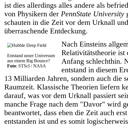
ist dies allerdings alles andere als befr
von Physikern der
PennState University
g
schauten in die Zeit vor dem Urknall un
überraschende Entdeckung.
Nach Einsteins allge
Relativitätstheorie is
Entstand unser Universum
Anfang schlechthin. N
aus einem Big Bounce?
Foto
: STScI / NASA
entstand in diesem Er
13 Milliarden Jahren, sondern auch die 
Raumzeit. Klassische Theorien liefern k
darauf, was vor dem Urknall passiert se
manche Frage nach dem "Davor" wird g
beantwortet, dass eben die Zeit auch ers
entstanden ist und es somit logischerwei