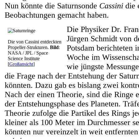
Nun könnte die Saturnsonde
Cassini
die 
Beobachtungen gemacht haben.
Die Physiker Dr. Fra
Jürgen Schmidt von de
Die von Cassini entdeckten
Potsdam berichteten 
Propeller-Strukturen.
Bild
:
NASA / JPL / Space
Woche im Wissensch
Science Institute
[
Großansicht
]
wie jüngste Messung
die Frage nach der Entstehung der Satu
könnten. Dazu gab es bislang zwei kontr
Nach der einen Theorie, sind die Ringe e
der Entstehungsphase des Planeten. Träfe 
Theorie zufolge die Partikel des Rings j
kleiner als 100 Meter im Durchmesser s
könnten nur vereinzelt in weit entfernt