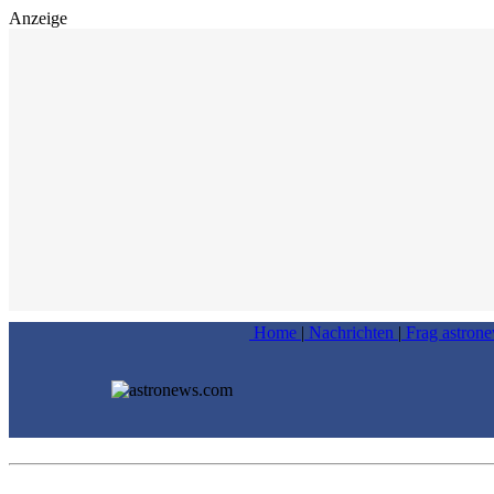
Anzeige
Home
|
Nachrichten
|
Frag astron