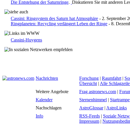
Die Entstehung der Saturnringe
.
Diskutieren Sie mit anderen Le
Cassini: Ringsystem des Saturn hat Atmosphäre
- 2. September 
Ringplaneten: Recycling verlängert Leben der Ringe
- 8. Dezem
Cassini-Huygens
Nachrichten
Forschung
|
Raumfahrt
|
So
Übersicht
|
Alle Schlagzeil
Weitere Angebote
Frag astronews.com
|
Foru
Kalender
Sternenhimmel
|
Startrampe
Nachschlagen
AstroGlossar
|
AstroLinks
Info
RSS-Feeds
|
Soziale Netzw
Impressum
|
Nutzungsbedi