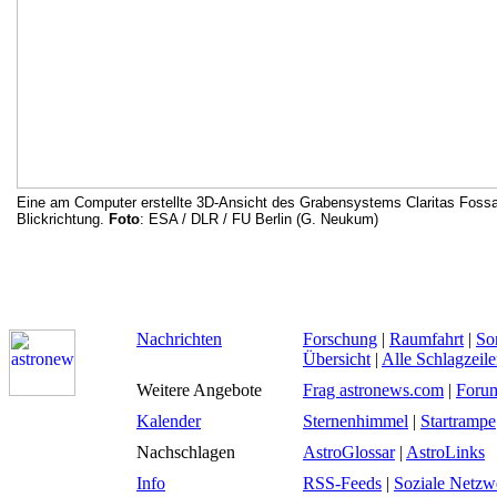
Eine am Computer erstellte 3D-Ansicht des Grabensystems Claritas Fossae
Blickrichtung.
Foto
: ESA / DLR / FU Berlin (G. Neukum)
Nachrichten
Forschung
|
Raumfahrt
|
So
Übersicht
|
Alle Schlagzeil
Weitere Angebote
Frag astronews.com
|
Foru
Kalender
Sternenhimmel
|
Startrampe
Nachschlagen
AstroGlossar
|
AstroLinks
Info
RSS-Feeds
|
Soziale Netzw