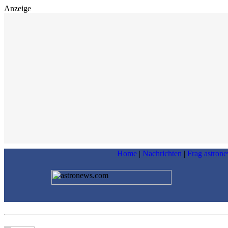
Anzeige
Home
|
Nachrichten
|
Frag astron