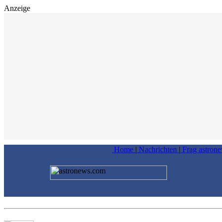
Anzeige
Home
|
Nachrichten
|
Frag astron