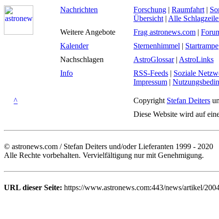
Nachrichten
Forschung
|
Raumfahrt
|
So
Übersicht
|
Alle Schlagzeil
Weitere Angebote
Frag astronews.com
|
Foru
Kalender
Sternenhimmel
|
Startrampe
Nachschlagen
AstroGlossar
|
AstroLinks
Info
RSS-Feeds
|
Soziale Netzw
Impressum
|
Nutzungsbedi
^
Copyright
Stefan Deiters
un
Diese Website wird auf ein
© astronews.com / Stefan Deiters und/oder Lieferanten 1999 - 2020
Alle Rechte vorbehalten. Vervielfältigung nur mit Genehmigung.
URL dieser Seite:
https://www.astronews.com:443/news/artikel/2004