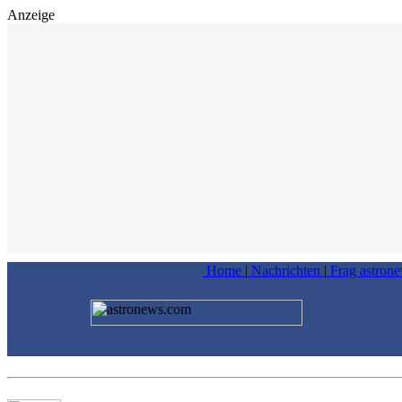
Anzeige
Home
|
Nachrichten
|
Frag astron