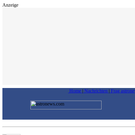
Anzeige
Home
|
Nachrichten
|
Frag astron