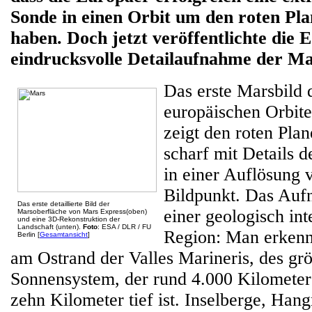
Sonde in einen Orbit um den roten Pl
haben. Doch jetzt veröffentlichte die 
eindrucksvolle Detailaufnahme der Ma
Das erste Marsbild 
europäischen Orbit
zeigt den roten Pla
scharf mit Details 
in einer Auflösung 
Bildpunkt. Das Aufn
Das erste detaillierte Bild der
einer geologisch in
Marsoberfläche von Mars Express(oben)
und eine 3D-Rekonstruktion der
Landschaft (unten).
Foto
: ESA / DLR / FU
Region: Man erkenn
Berlin [
Gesamtansicht
]
am Ostrand der Valles Marineris, des g
Sonnensystem, der rund 4.000 Kilometer 
zehn Kilometer tief ist. Inselberge, Hang