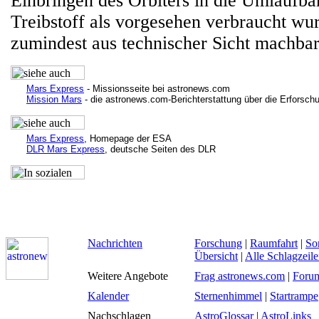
Einbringen des Orbiters in die Umlaufb
Treibstoff als vorgesehen verbraucht wur
zumindest aus technischer Sicht machbar
Mars Express
- Missionsseite bei astronews.com
Mission Mars
- die astronews.com-Berichterstattung über die Erforsch
Mars Express
, Homepage der ESA
DLR Mars Express
, deutsche Seiten des DLR
Nachrichten
Forschung
|
Raumfahrt
|
So
Übersicht
|
Alle Schlagzeil
Weitere Angebote
Frag astronews.com
|
Foru
Kalender
Sternenhimmel
|
Startrampe
Nachschlagen
AstroGlossar
|
AstroLinks