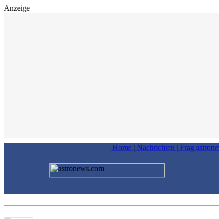
Anzeige
Home
|
Nachrichten
|
Frag astron