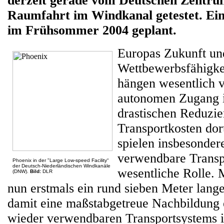
derzeit gerade vom Deutschen Zentru
Raumfahrt im Windkanal getestet. Ein 
im Frühsommer 2004 geplant.
Europas Zukunft un
Wettbewerbsfähigke
hängen wesentlich 
autonomen Zugang i
drastischen Reduzie
Transportkosten dor
spielen insbesonder
verwendbare Transp
Phoenix in der "Large Low-speed Facility“
der Deutsch-Niederländischen Windkanäle
wesentliche Rolle. 
(DNW).
Bild:
DLR
nun erstmals ein rund sieben Meter lang
damit eine maßstabgetreue Nachbildung 
wieder verwendbaren Transportsystems 