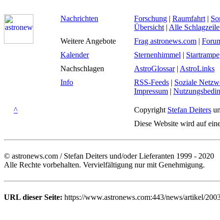
Nachrichten
Forschung
|
Raumfahrt
|
So
Übersicht
|
Alle Schlagzeil
Weitere Angebote
Frag astronews.com
|
Foru
Kalender
Sternenhimmel
|
Startrampe
Nachschlagen
AstroGlossar
|
AstroLinks
Info
RSS-Feeds
|
Soziale Netzw
Impressum
|
Nutzungsbedi
^
Copyright
Stefan Deiters
un
Diese Website wird auf ein
© astronews.com / Stefan Deiters und/oder Lieferanten 1999 - 2020
Alle Rechte vorbehalten. Vervielfältigung nur mit Genehmigung.
URL dieser Seite:
https://www.astronews.com:443/news/artikel/200