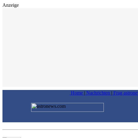
Anzeige
Home
|
Nachrichten
|
Frag astron