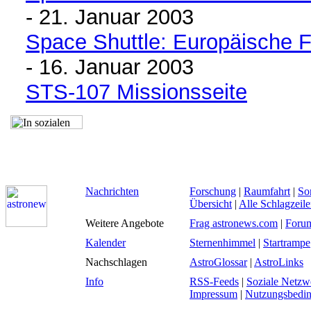
- 21. Januar 2003
Space Shuttle: Europäische F
- 16. Januar 2003
STS-107 Missionsseite
Nachrichten
Forschung
|
Raumfahrt
|
So
Übersicht
|
Alle Schlagzeil
Weitere Angebote
Frag astronews.com
|
Foru
Kalender
Sternenhimmel
|
Startrampe
Nachschlagen
AstroGlossar
|
AstroLinks
Info
RSS-Feeds
|
Soziale Netzw
Impressum
|
Nutzungsbedi