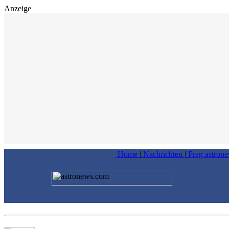
Anzeige
Home
|
Nachrichten
|
Frag astron