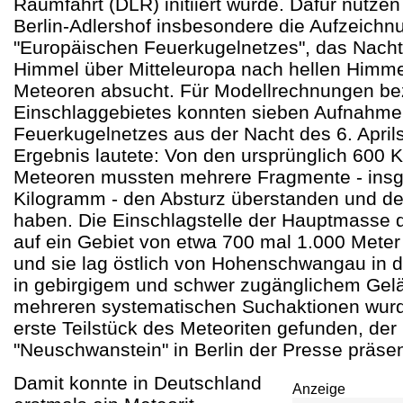
Raumfahrt (DLR) initiiert wurde. Dafür nutze
Berlin-Adlershof insbesondere die Aufzeich
"Europäischen Feuerkugelnetzes", das Nacht
Himmel über Mitteleuropa nach hellen Himm
Meteoren absucht. Für Modellrechnungen be
Einschlaggebietes konnten sieben Aufnahme
Feuerkugelnetzes aus der Nacht des 6. April
Ergebnis lautete: Von den ursprünglich 600 
Meteoren mussten mehrere Fragmente - ins
Kilogramm - den Absturz überstanden und de
haben. Die Einschlagstelle der Hauptmasse 
auf ein Gebiet von etwa 700 mal 1.000 Meter
und sie lag östlich von Hohenschwangau in 
in gebirgigem und schwer zugänglichem Gelä
mehreren systematischen Suchaktionen wurd
erste Teilstück des Meteoriten gefunden, d
"Neuschwanstein" in Berlin der Presse präsen
Damit konnte in Deutschland
Anzeige