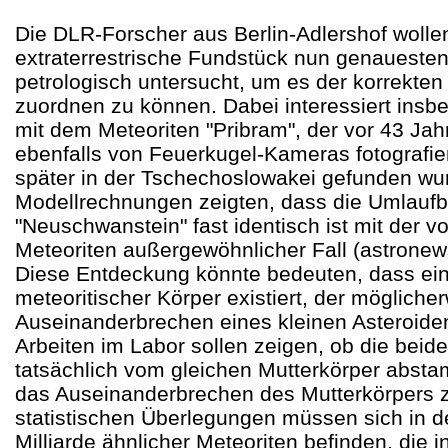
Die DLR-Forscher aus Berlin-Adlershof wolle
extraterrestrische Fundstück nun genaueste
petrologisch untersucht, um es der korrekten
zuordnen zu können. Dabei interessiert insb
mit dem Meteoriten "Pribram", der vor 43 Jah
ebenfalls von Feuerkugel-Kameras fotografie
später in der Tschechoslowakei gefunden wu
Modellrechnungen zeigten, dass die Umlauf
"Neuschwanstein" fast identisch ist mit der vo
Meteoriten außergewöhnlicher Fall (astronew
Diese Entdeckung könnte bedeuten, dass ein
meteoritischer Körper existiert, der mögliche
Auseinanderbrechen eines kleinen Asteroiden
Arbeiten im Labor sollen zeigen, ob die beid
tatsächlich vom gleichen Mutterkörper abst
das Auseinanderbrechen des Mutterkörpers z
statistischen Überlegungen müssen sich in 
Milliarde ähnlicher Meteoriten befinden, die