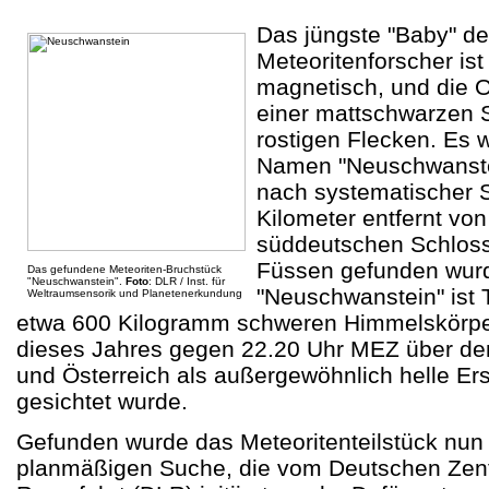
Das jüngste "Baby" d
Meteoritenforscher is
magnetisch, und die O
einer mattschwarzen 
rostigen Flecken. Es 
Namen "Neuschwanstei
nach systematischer 
Kilometer entfernt v
süddeutschen Schloss
Füssen gefunden wurd
Das gefundene Meteoriten-Bruchstück
"Neuschwanstein".
Foto
: DLR / Inst. für
"Neuschwanstein" ist T
Weltraumsensorik und Planetenerkundung
etwa 600 Kilogramm schweren Himmelskörpers
dieses Jahres gegen 22.20 Uhr MEZ über de
und Österreich als außergewöhnlich helle E
gesichtet wurde.
Gefunden wurde das Meteoritenteilstück nun 
planmäßigen Suche, die vom Deutschen Zentr