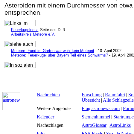
Asteroiden mit einem Durchmesser von etwa
entsprechen.
Feuerkugelnetz
, Seite des DLR
Arbeitskreis Meteore e.V.
Meteore: Fund im Garten war wohl kein Meteorit
- 10. April 2002
Meteore: Feuerkugel über Bayern Teil eines Schwarms?
- 19. April 200
Nachrichten
Forschung
|
Raumfahrt
|
So
Übersicht
|
Alle Schlagzeil
Weitere Angebote
Frag astronews.com
|
Foru
Kalender
Sternenhimmel
|
Startrampe
Nachschlagen
AstroGlossar
|
AstroLinks
Info
RSS-Feeds
|
Soziale Netzw