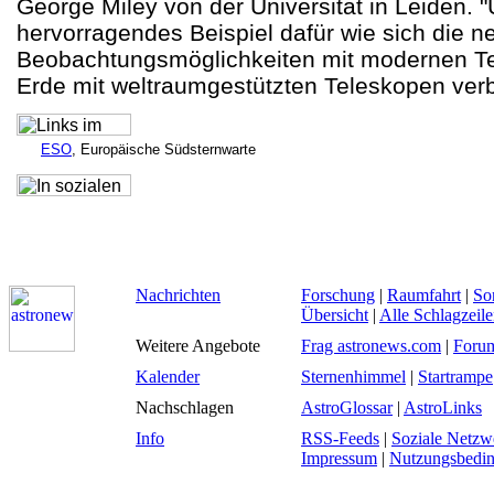
George Miley von der Universität in Leiden. "U
hervorragendes Beispiel dafür wie sich die n
Beobachtungsmöglichkeiten mit modernen Te
Erde mit weltraumgestützten Teleskopen verb
ESO
, Europäische Südsternwarte
Nachrichten
Forschung
|
Raumfahrt
|
So
Übersicht
|
Alle Schlagzeil
Weitere Angebote
Frag astronews.com
|
Foru
Kalender
Sternenhimmel
|
Startrampe
Nachschlagen
AstroGlossar
|
AstroLinks
Info
RSS-Feeds
|
Soziale Netzw
Impressum
|
Nutzungsbedi