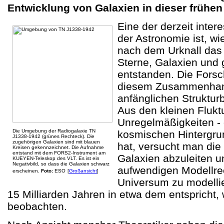
Entwicklung von Galaxien in dieser frühen
Eine der derzeit inte
der Astronomie ist, w
nach dem Urknall das 
Sterne, Galaxien und
entstanden. Die Forsc
diesem Zusammenhan
anfänglichen Struktur
Aus den kleinen Flukt
Unregelmäßigkeiten - 
Die Umgebung der Radiogalaxie TN
kosmischen Hintergru
J1338-1942 (grünes Rechteck). Die
zugehörigen Galaxien sind mit blauen
hat, versucht man die
Kreisen gekennzeichnet. Die Aufnahme
entstand mit dem FORS2-Instrument am
Galaxien abzuleiten 
KUEYEN-Teleskop des VLT. Es ist ein
Negativbild, so dass die Galaxien schwarz
aufwendigen Modellr
erscheinen.
Foto:
ESO
[
Großansicht
]
Universum zu modelli
15 Milliarden Jahren in etwa dem entspricht,
beobachten.