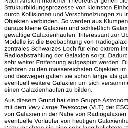
Nach Ansicht mancher Theoretiker gehen di
Strukturbildungsprozesse von kleinsten Einhe
durch Kollisionen und Verschmelzungen zu 
Objekten verbinden. So werden aus Klumpen
daraus kleine Galaxien und schließlich Gala
gewaltige Galaxienhaufen. Interessant zur Ü
Modelle ist die Beobachtung von Radiogalax
zentrales Schwarzes Loch für eine extrem in
Radioabstrahlung der Galaxien sorgt. Dadurc
sehr weiter Entfernung aufgespürt werden. D
gehören zu den massereichsten Objekten im
und deswegen galten sie schon lange als gut
eventuell weitere Galaxien um sich versamm
einen Galaxienhaufen zu bilden.
Aus diesem Grund hat eine Gruppe Astronom
mit dem
Very Large Telescope
(VLT) der ES
von Galaxien in der Nähe von Radiogalaxien
eventuelle Vorläufer von heutigen Galaxienh
Dazu machten sie eine sehr lang belichtete "