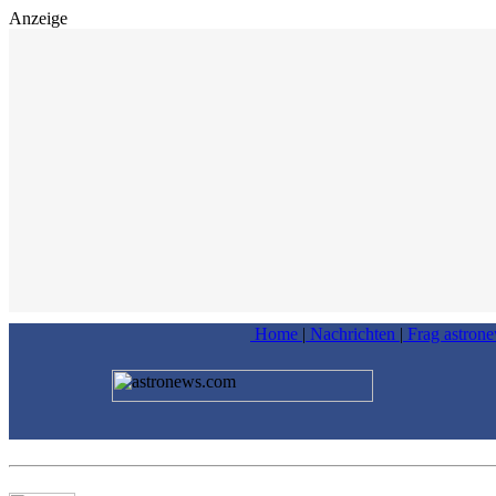
Anzeige
Home
|
Nachrichten
|
Frag astron