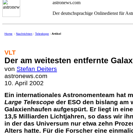
astronews.com
Der deutschsprachige Onlinedienst für As
Home
:
Nachrichten
:
Teleskope
:
Artikel
VLT
Der am weitesten entfernte Gala
von
Stefan Deiters
astronews.com
10. April 2002
E
in internationales Astronomenteam hat mi
Large Telescope
der ESO den bislang am w
Galaxienhaufen aufgespürt. Er liegt in ein
13,5 Milliarden Lichtjahren, so dass wir ih
in der das Universum nur etwa zehn Prozen
Alters hatte. Für die Forscher eine einmal