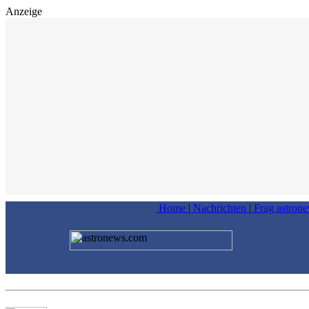
Anzeige
Home
|
Nachrichten
|
Frag astron