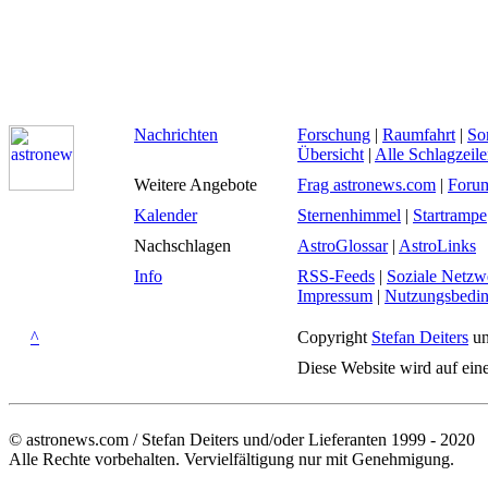
Nachrichten
Forschung
|
Raumfahrt
|
So
Übersicht
|
Alle Schlagzeil
Weitere Angebote
Frag astronews.com
|
Foru
Kalender
Sternenhimmel
|
Startrampe
Nachschlagen
AstroGlossar
|
AstroLinks
Info
RSS-Feeds
|
Soziale Netzw
Impressum
|
Nutzungsbedi
^
Copyright
Stefan Deiters
un
Diese Website wird auf ein
© astronews.com / Stefan Deiters und/oder Lieferanten 1999 - 2020
Alle Rechte vorbehalten. Vervielfältigung nur mit Genehmigung.