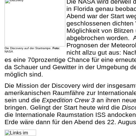
Die NASA wird derweil 
in Florida genau beoba
Abend war der Start we
geschlossenen dichten
Möglichkeit von Blitze
abgebrochen worden. Al
Prognosen der Meteorol
Die Discovery auf der Startrampe
.
Foto:
nicht allzu gut aus: N
NASA
es eine 70prozentige Chance für eine erneut
da Schauer und Gewitter in der Umgebung 
möglich sind.
Die Mission der Discovery wird der insgesamt 
amerikanischen Raumfähre zur International
sein und die
Expedition Crew 3
an ihren neue
bringen. Gelingt der Start heute wird die
Disc
die Internationale Raumstation ISS andocken
Erde wäre dann für den Abend des 22. Augus