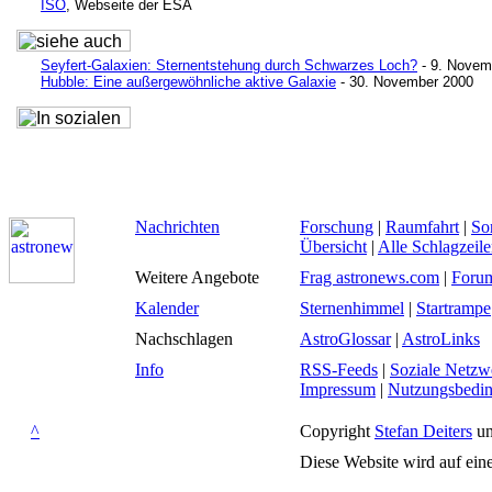
ISO
, Webseite der ESA
Seyfert-Galaxien: Sternentstehung durch Schwarzes Loch?
- 9. Novem
Hubble: Eine außergewöhnliche aktive Galaxie
- 30. November 2000
Nachrichten
Forschung
|
Raumfahrt
|
So
Übersicht
|
Alle Schlagzeil
Weitere Angebote
Frag astronews.com
|
Foru
Kalender
Sternenhimmel
|
Startrampe
Nachschlagen
AstroGlossar
|
AstroLinks
Info
RSS-Feeds
|
Soziale Netzw
Impressum
|
Nutzungsbedi
^
Copyright
Stefan Deiters
un
Diese Website wird auf ein