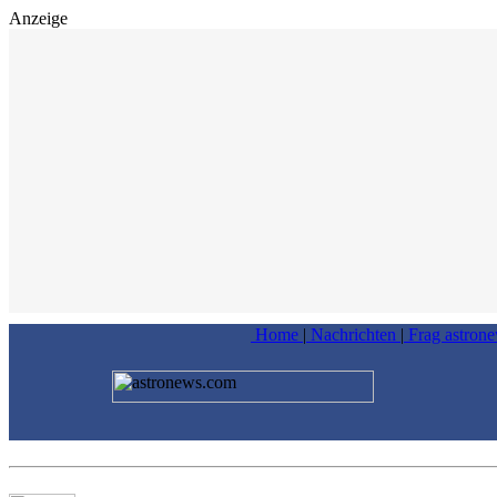
Anzeige
Home
|
Nachrichten
|
Frag astron