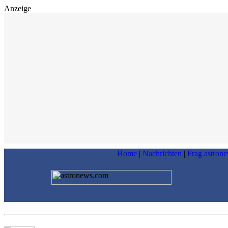
Anzeige
Home
|
Nachrichten
|
Frag astron