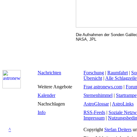
Die Aufnahmen der Sonden Galileo
NASA, JPL
Nachrichten
Forschung
|
Raumfahrt
|
So
Übersicht
|
Alle Schlagzeil
Weitere Angebote
Frag astronews.com
|
Foru
Kalender
Sternenhimmel
|
Startrampe
Nachschlagen
AstroGlossar
|
AstroLinks
Info
RSS-Feeds
|
Soziale Netzw
Impressum
|
Nutzungsbedi
^
Copyright
Stefan Deiters
un