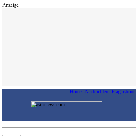
Anzeige
Home
|
Nachrichten
|
Frag astron