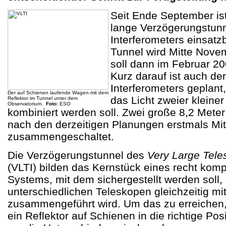
Seit Ende September ist
lange Verzögerungstun
Interferometers einsatzb
Tunnel wird Mitte Novem
soll dann im Februar 20
Kurz darauf ist auch der
Interferometers geplant
Der auf Schienen laufende Wagen mit dem
das Licht zweier kleiner
Reflektor im Tunnel unter dem
Observatorium.
Foto:
ESO
kombiniert werden soll. Zwei große 8,2 Mete
nach den derzeitigen Planungen erstmals Mi
zusammengeschaltet.
Die Verzögerungstunnel des
Very Large Tele
(VLTI) bilden das Kernstück eines recht komp
Systems, mit dem sichergestellt werden soll,
unterschiedlichen Teleskopen gleichzeitig mi
zusammengeführt wird. Um das zu erreichen,
ein Reflektor auf Schienen in die richtige Po