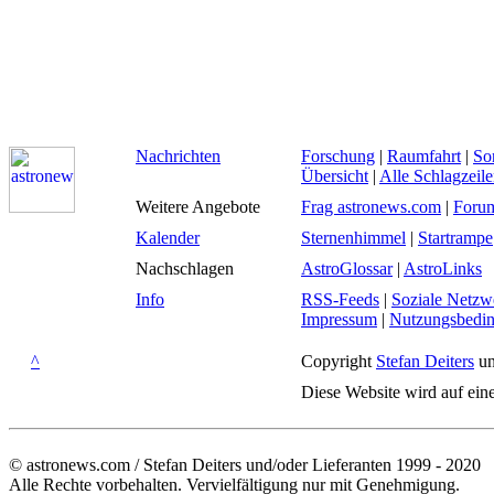
Nachrichten
Forschung
|
Raumfahrt
|
So
Übersicht
|
Alle Schlagzeil
Weitere Angebote
Frag astronews.com
|
Foru
Kalender
Sternenhimmel
|
Startrampe
Nachschlagen
AstroGlossar
|
AstroLinks
Info
RSS-Feeds
|
Soziale Netzw
Impressum
|
Nutzungsbedi
^
Copyright
Stefan Deiters
un
Diese Website wird auf ein
© astronews.com / Stefan Deiters und/oder Lieferanten 1999 - 2020
Alle Rechte vorbehalten. Vervielfältigung nur mit Genehmigung.