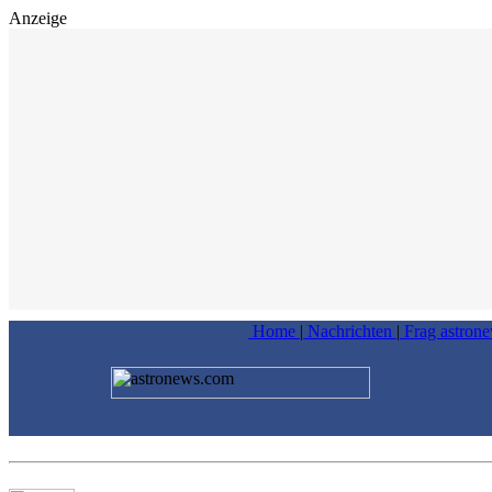
Anzeige
Home
|
Nachrichten
|
Frag astron