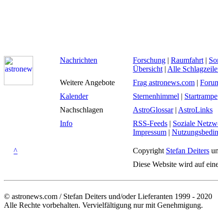
Nachrichten
Forschung
|
Raumfahrt
|
So
Übersicht
|
Alle Schlagzeil
Weitere Angebote
Frag astronews.com
|
Foru
Kalender
Sternenhimmel
|
Startrampe
Nachschlagen
AstroGlossar
|
AstroLinks
Info
RSS-Feeds
|
Soziale Netzw
Impressum
|
Nutzungsbedi
^
Copyright
Stefan Deiters
un
Diese Website wird auf ein
© astronews.com / Stefan Deiters und/oder Lieferanten 1999 - 2020
Alle Rechte vorbehalten. Vervielfältigung nur mit Genehmigung.