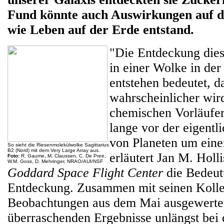
Fund könnte auch Auswirkungen auf d
wie Leben auf der Erde entstand.
"Die Entdeckung die
in einer Wolke in der
entstehen bedeutet, d
wahrscheinlicher wird
chemischen Vorläufe
lange vor der eigentl
von Planeten um einen
So sieht die Riesenmolekülwolke Sagittarius
B2 (Nord) mit dem Very Large Array aus.
erläutert Jan M. Ho
Foto:
R. Gaume, M. Claussen, C. De Pree,
W.M. Goss, D. Mehringer, NRAO/AUI/NSF
Goddard Space Flight Center
die Bedeut
Entdeckung. Zusammen mit seinen Kolleg
Beobachtungen aus dem Mai ausgewertet
überraschenden Ergebnisse unlängst bei