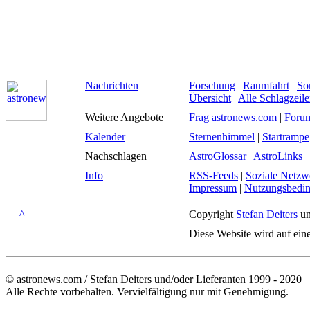
Nachrichten
Forschung
|
Raumfahrt
|
So
Übersicht
|
Alle Schlagzeil
Weitere Angebote
Frag astronews.com
|
Foru
Kalender
Sternenhimmel
|
Startrampe
Nachschlagen
AstroGlossar
|
AstroLinks
Info
RSS-Feeds
|
Soziale Netzw
Impressum
|
Nutzungsbedi
^
Copyright
Stefan Deiters
un
Diese Website wird auf ein
© astronews.com / Stefan Deiters und/oder Lieferanten 1999 - 2020
Alle Rechte vorbehalten. Vervielfältigung nur mit Genehmigung.