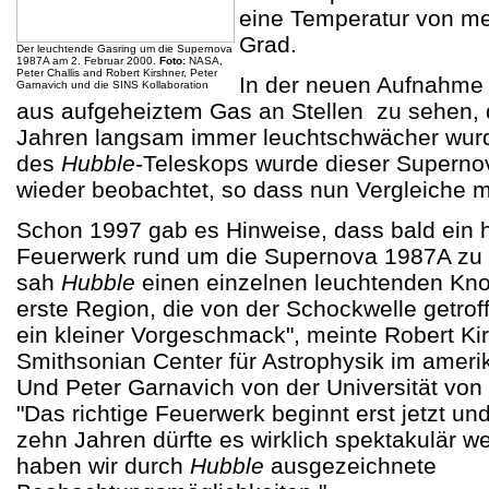
eine Temperatur von me
Grad.
Der leuchtende Gasring um die Supernova
1987A am 2. Februar 2000.
Foto:
NASA,
Peter Challis and Robert Kirshner, Peter
In der neuen Aufnahme s
Garnavich und die SINS Kollaboration
aus aufgeheiztem Gas an Stellen zu sehen, d
Jahren langsam immer leuchtschwächer wurd
des
Hubble
-Teleskops wurde dieser Superno
wieder beobachtet, so dass nun Vergleiche m
Schon 1997 gab es Hinweise, dass bald ein 
Feuerwerk rund um die Supernova 1987A zu 
sah
Hubble
einen einzelnen leuchtenden Knot
erste Region, die von der Schockwelle getrof
ein kleiner Vorgeschmack", meinte Robert Ki
Smithsonian Center für Astrophysik im amer
Und Peter Garnavich von der Universität von
"Das richtige Feuerwerk beginnt erst jetzt un
zehn Jahren dürfte es wirklich spektakulär 
haben wir durch
Hubble
ausgezeichnete