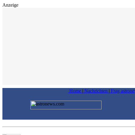
Anzeige
Home
|
Nachrichten
|
Frag astron