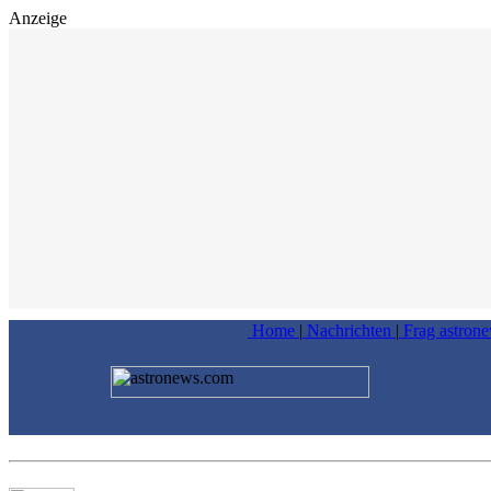
Anzeige
Home
|
Nachrichten
|
Frag astron