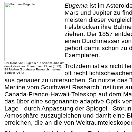
Eugenia
ist im Asteroid
Mars und Jupiter zu fin
meisten dieser vergleic
Felsbrocken ihre Bahn
ziehen. Der 1857 entdec
einen Durchmesser von
gehört damit schon zu 
Exemplaren.
Der Mond von Eugenia auf seinem Orbit um
Trotzdem ist es nicht le
den Asteroiden.
Fotos:
Laird Close (ESO),
Bill Merline (Southwest Research Institute,
oft recht lichtschwache
Boulder, USA)
aus genauer zu untersuchen. So nutzte das
Merline vom Southwest Research Institute 
Canada-France-Hawaii-Teleskop auf dem Ma
das über eine sogenannte adaptive Optik verfü
Lage - durch Anpassung der Spiegel - Störun
Atmosphäre auszugleichen und damit eine Bil
erreichen, die an die von Weltraumteleskopen