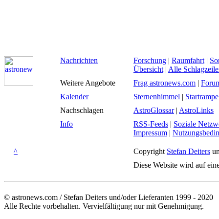
Nachrichten
Forschung
|
Raumfahrt
|
So
Übersicht
|
Alle Schlagzeil
Weitere Angebote
Frag astronews.com
|
Foru
Kalender
Sternenhimmel
|
Startrampe
Nachschlagen
AstroGlossar
|
AstroLinks
Info
RSS-Feeds
|
Soziale Netzw
Impressum
|
Nutzungsbedi
^
Copyright
Stefan Deiters
un
Diese Website wird auf ein
© astronews.com / Stefan Deiters und/oder Lieferanten 1999 - 2020
Alle Rechte vorbehalten. Vervielfältigung nur mit Genehmigung.