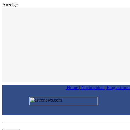
Anzeige
Home
|
Nachrichten
|
Frag astron