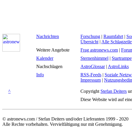
Nachrichten
Forschung
|
Raumfahrt
|
So
Übersicht
|
Alle Schlagzeil
Weitere Angebote
Frag astronews.com
|
Foru
Kalender
Sternenhimmel
|
Startrampe
Nachschlagen
AstroGlossar
|
AstroLinks
Info
RSS-Feeds
|
Soziale Netzw
Impressum
|
Nutzungsbedi
^
Copyright
Stefan Deiters
un
Diese Website wird auf ein
© astronews.com / Stefan Deiters und/oder Lieferanten 1999 - 2020
Alle Rechte vorbehalten. Vervielfältigung nur mit Genehmigung.