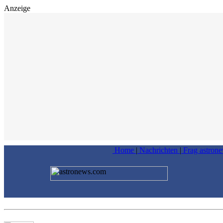
Anzeige
Home
|
Nachrichten
|
Frag astron