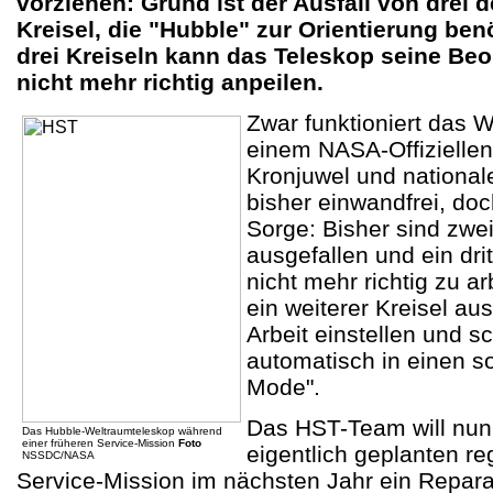
vorziehen: Grund ist der Ausfall von drei
Kreisel, die "Hubble" zur Orientierung benö
drei Kreiseln kann das Teleskop seine Be
nicht mehr richtig anpeilen.
Zwar funktioniert das 
einem NASA-Offiziellen
Kronjuwel und national
bisher einwandfrei, doc
Sorge: Bisher sind zwei
ausgefallen und ein drit
nicht mehr richtig zu ar
ein weiterer Kreisel au
Arbeit einstellen und sc
automatisch in einen 
Mode".
Das HST-Team will nun
Das Hubble-Weltraumteleskop während
einer früheren Service-Mission
Foto
eigentlich geplanten re
NSSDC/NASA
Service-Mission im nächsten Jahr ein Repar