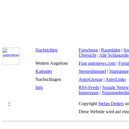
Nachrichten
Forschung
|
Raumfahrt
|
So
Übersicht
|
Alle Schlagzeil
Weitere Angebote
Frag astronews.com
|
Foru
Kalender
Sternenhimmel
|
Startrampe
Nachschlagen
AstroGlossar
|
AstroLinks
Info
RSS-Feeds
|
Soziale Netzw
Impressum
|
Nutzungsbedi
^
Copyright
Stefan Deiters
un
Diese Website wird auf ein