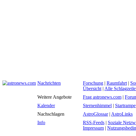
Nachrichten
Forschung
|
Raumfahrt
|
So
Übersicht
|
Alle Schlagzeil
Weitere Angebote
Frag astronews.com
|
Foru
Kalender
Sternenhimmel
|
Startrampe
Nachschlagen
AstroGlossar
|
AstroLinks
Info
RSS-Feeds
|
Soziale Netzw
Impressum
|
Nutzungsbedi