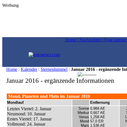
Werbung
Home
|
Nachrichten
|
Frag astron
Home
:
Kalender
:
Sternenhimmel
:
Januar 2016 - ergänzende In
Januar 2016 - ergänzende Informationen
Mond, Planeten und Pluto im Januar 2016
Mondlauf
Entfernung
Letztes Viertel: 2. Januar
Sonne
0,984 AE
Merkur
0,667 AE
Neumond: 10. Januar
Venus
1,258 AE
Erstes Viertel: 17. Januar
Mond
57,0 ER
Vollmond: 24. Januar
Mars
1,536 AE