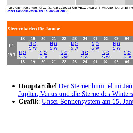
Planetenentfernungen für 15. Januar 2016, 22 Uhr MEZ, Angaben in Astronomischen Einheit
Unser Sonnensystem am 15. Januar 2016
]
Sternenkarten für Januar
18
19
20
21
22
23
24
01
02
03
04
N
O
N
O
N
O
N
O
N
O
1.1.
S
W
S
W
S
W
S
W
S
W
N
O
N
O
N
O
N
O
N
O
N
O
15.1.
S
W
S
W
S
W
S
W
S
W
S
W
18
19
20
21
22
23
24
01
02
03
04
Hauptartikel
Der Sternenhimmel im Jan
Jupiter, Venus und die Sterne des Winter
Grafik
:
Unser Sonnensystem am 15. Jan