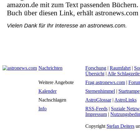
amazon.de mit zum Text passenden Büchern. 
Buch über diesen Link, erhält astronews.com 
Vielen Dank für Ihr Interesse an astronews.com.
Nachrichten
Forschung
|
Raumfahrt
|
So
Übersicht
|
Alle Schlagzeil
Weitere Angebote
Frag astronews.com
|
Foru
Kalender
Sternenhimmel
|
Startrampe
Nachschlagen
AstroGlossar
|
AstroLinks
Info
RSS-Feeds
|
Soziale Netzw
Impressum
|
Nutzungsbedi
Copyright
Stefan Deiters
un