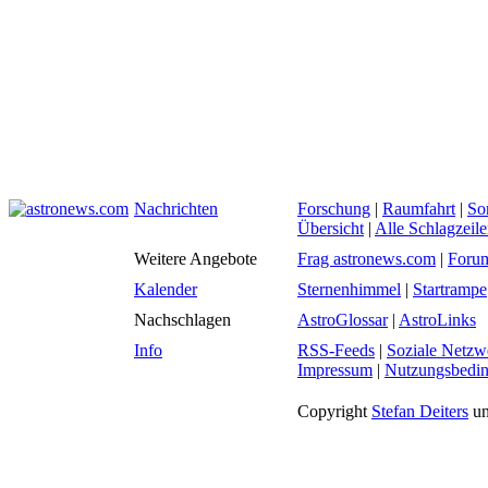
Nachrichten
Forschung
|
Raumfahrt
|
So
Übersicht
|
Alle Schlagzeil
Weitere Angebote
Frag astronews.com
|
Foru
Kalender
Sternenhimmel
|
Startrampe
Nachschlagen
AstroGlossar
|
AstroLinks
Info
RSS-Feeds
|
Soziale Netzw
Impressum
|
Nutzungsbedi
Copyright
Stefan Deiters
un