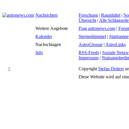
Nachrichten
Forschung
|
Raumfahrt
|
So
Übersicht
|
Alle Schlagzeil
Weitere Angebote
Frag astronews.com
|
Foru
Kalender
Sternenhimmel
|
Startrampe
Nachschlagen
AstroGlossar
|
AstroLinks
Info
RSS-Feeds
|
Soziale Netzw
Impressum
|
Nutzungsbedi
^
Copyright
Stefan Deiters
un
Diese Website wird auf ein