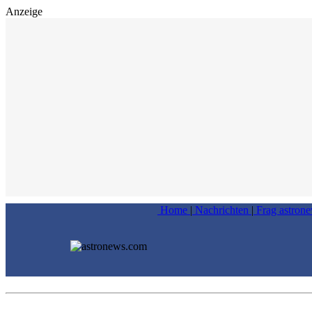
Anzeige
Home
|
Nachrichten
|
Frag astron