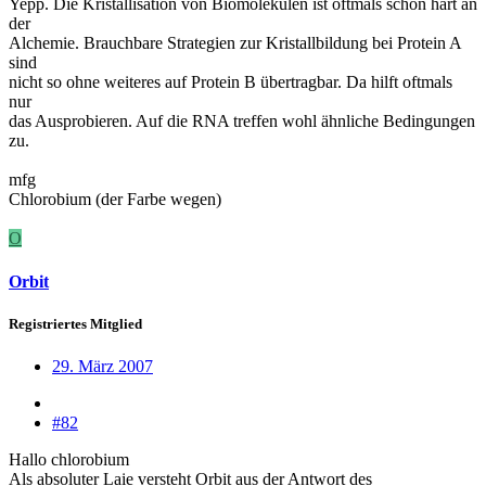
Yepp. Die Kristallisation von Biomolekülen ist oftmals schon hart an
der
Alchemie. Brauchbare Strategien zur Kristallbildung bei Protein A
sind
nicht so ohne weiteres auf Protein B übertragbar. Da hilft oftmals
nur
das Ausprobieren. Auf die RNA treffen wohl ähnliche Bedingungen
zu.
mfg
Chlorobium (der Farbe wegen)
O
Orbit
Registriertes Mitglied
29. März 2007
#82
Hallo chlorobium
Als absoluter Laie versteht Orbit aus der Antwort des