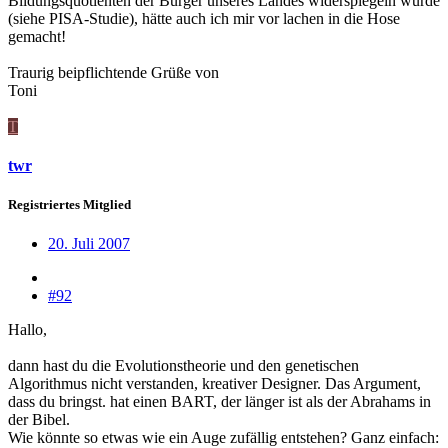
Bildungsquotienten der Bürger unseres Landes widerspiegeln würde
(siehe PISA-Studie), hätte auch ich mir vor lachen in die Hose
gemacht!
Traurig beipflichtende Grüße von
Toni
T
twr
Registriertes Mitglied
20. Juli 2007
#92
Hallo,
dann hast du die Evolutionstheorie und den genetischen
Algorithmus nicht verstanden, kreativer Designer. Das Argument,
dass du bringst. hat einen BART, der länger ist als der Abrahams in
der Bibel.
Wie könnte so etwas wie ein Auge zufällig entstehen? Ganz einfach: