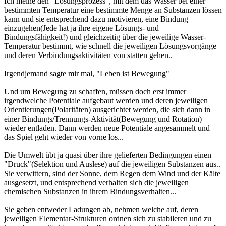
Ich meine den "Lösungsprozess", mit dem das Wasser bei einer
bestimmten Temperatur eine bestimmte Menge an Substanzen lössen
kann und sie entsprechend dazu motivieren, eine Bindung
einzugehen(Jede hat ja ihre eigene Lösungs- und
Bindungsfähigkeit!) und gleichzeitig über die jeweilige Wasser-
Temperatur bestimmt, wie schnell die jeweiligen Lösungsvorgänge
und deren Verbindungsaktivitäten von statten gehen..
Irgendjemand sagte mir mal, "Leben ist Bewegung"
Und um Bewegung zu schaffen, müssen doch erst immer
irgendwelche Potentiale aufgebaut werden und deren jeweiligen
Orientierungen(Polaritäten) ausgerichtet werden, die sich dann in
einer Bindungs/Trennungs-Aktivität(Bewegung und Rotation)
wieder entladen. Dann werden neue Potentiale angesammelt und
das Spiel geht wieder von vorne los...
Die Umwelt übt ja quasi über ihre gelieferten Bedingungen einen
"Druck"(Selektion und Auslese) auf die jeweiligen Substanzen aus..
Sie verwittern, sind der Sonne, dem Regen dem Wind und der Kälte
ausgesetzt, und entsprechend verhalten sich die jeweiligen
chemischen Substanzen in ihrem Bindungsverhalten...
Sie geben entweder Ladungen ab, nehmen welche auf, deren
jeweiligen Elementar-Strukturen ordnen sich zu stabileren und zu